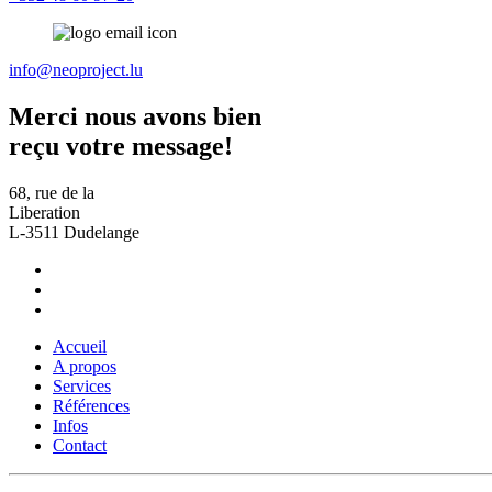
info@neoproject.lu
Merci nous avons bien
reçu votre message!
68, rue de la
Liberation
L-3511 Dudelange
Accueil
A propos
Services
Références
Infos
Contact